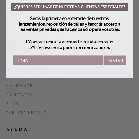
¿QUIERES SER UNAS DE NUESTRAS CLIENTAS ESPECIALES?
BAILARINA KITTEN
BRAZALETE OLAS
PE
CEBRINA
RO
Serás la primera en enterarte de nuestros
45,00
€
lanzamientos, reposición de tallas y tendrás acceso a
180,00
€
19,
las ventas privadas que hacemos sólo para vosotras.
Déjanos tu email y además te mandaremos un
5% de descuento para tu primera compra.
ENVIAR
SOBRE BOBO’S
HANDMADE
CONTACTO
BLOG
TARJETA REGALO
AYUDA