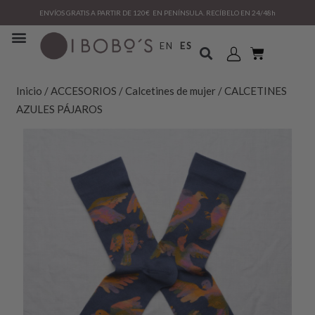
ENVÍOS GRATIS A PARTIR DE 120€ EN PENÍNSULA. RECÍBELO EN 24/48h
EN
ES
Inicio
/
ACCESORIOS
/
Calcetines de mujer
/ CALCETINES
AZULES PÁJAROS