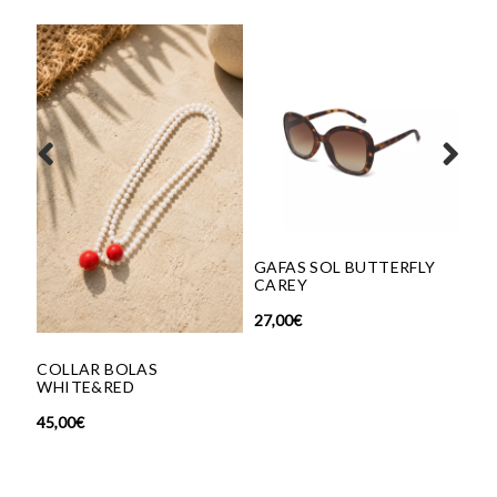
GAFAS SOL BUTTERFLY
CAREY
27,00
€
COLLAR BOLAS
PU
WHITE&RED
35,
45,00
€