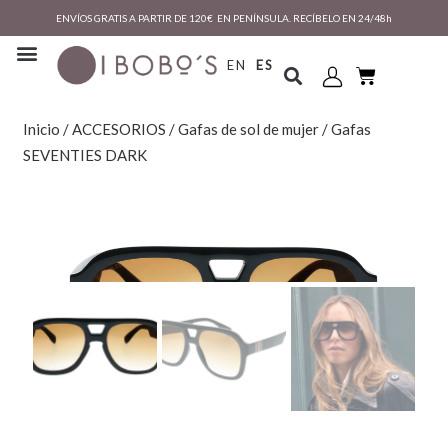
ENVÍOS GRATIS A PARTIR DE 120€ EN PENÍNSULA. RECÍBELO EN 24/48h
EN
ES
Inicio
/
ACCESORIOS
/
Gafas de sol de mujer
/ Gafas
SEVENTIES DARK