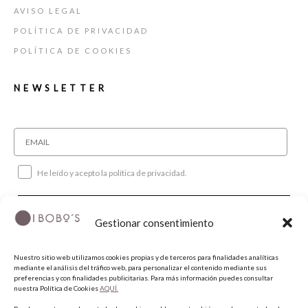
AVISO LEGAL
POLÍTICA DE PRIVACIDAD
POLÍTICA DE COOKIES
NEWSLETTER
He leído y acepto la política de privacidad.
SUSCRIBIRME
Gestionar consentimiento
SÍGUENOS
Nuestro sitio web utilizamos cookies propias y de terceros para finalidades analíticas
mediante el análisis del tráfico web, para personalizar el contenido mediante sus
preferencias y con finalidades publicitarias. Para más información puedes consultar
nuestra Política de Cookies
AQUÍ.
INSTAGRAM