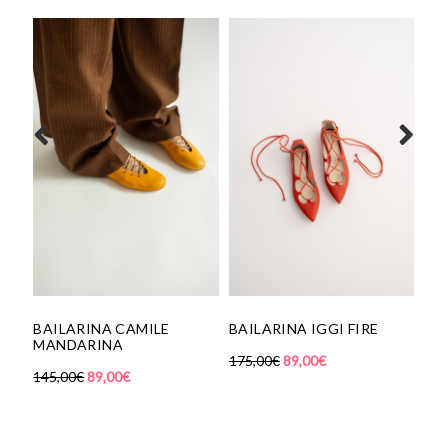
GAFAS MEGAN
60,00
€
RINA CAMILE
BAILARINA IGGI FIRE
ARINA
175,00
€
89,00
€
€
89,00
€