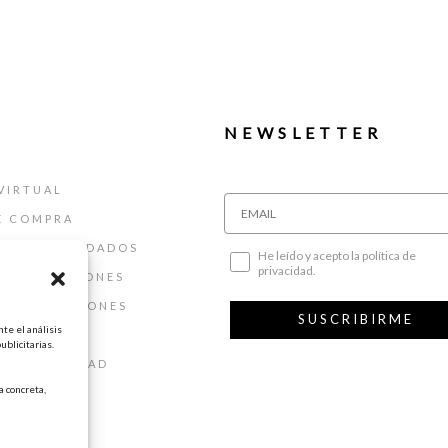
NEWSLETTER
VIRTUAL
E COMPRA
ALLAS Y CUIDADOS
He leído y acepto la política de
privacidad.
 DEVOLUCIONES
 Y CONDICIONES
SUSCRIBIRME
te el análisis
AL
ublicitarias.
DE PRIVACIDAD
 concreta,
DE COOKIES