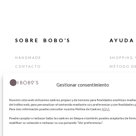
SOBRE BOBO’S
AYUDA
HANDMADE
SHOPPING 
CONTACTO
MÉTODO D
BLOG
GUÍA DE T
TARJETA REGALO
CAMBIOS Y
Gestionar consentimiento
TÉRMINIOS
Nuestro sitio web utilizamos cookies propias y de terceros para finalidades analíticas median
AVISO LEG
del tráfico web, para personalizar el contenido mediante sus preferencias y con finalidades p
Para más información puedes consultar nuestra Política de Cookies
AQUÍ.
POLÍTICA 
Puedes aceptar o rechazar todas las cookies en bloque o también puedes aceptarlas de forma
POLÍTICA 
modificar su selección o rechazar su uso pulsando “Ver preferencias”.