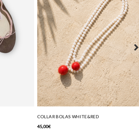
OLLAR BOLAS WHITE&RED
TOP HALTER ENC
,00
€
80,00
€
64,00
€