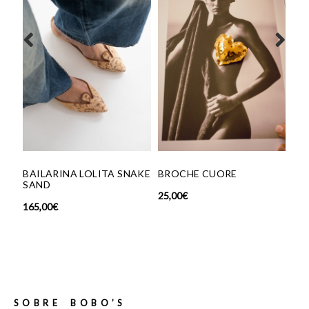
RINA LOLITA SNAKE
BROCHE CUORE
BRAZALETE A
DORADA
25,00
€
€
30,00
€
SOBRE BOBO’S