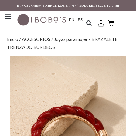
ENVÍOS GRATIS A PARTIR DE 120€ EN PENÍNSULA. RECÍBELO EN 24/48h
EN
ES
Inicio
/
ACCESORIOS
/
Joyas para mujer
/ BRAZALETE
TRENZADO BURDEOS