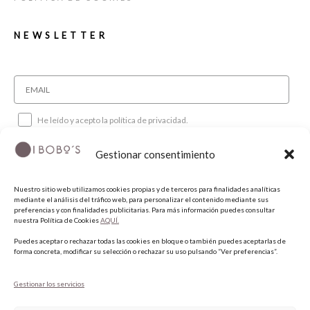
NEWSLETTER
He leído y acepto la política de privacidad.
Gestionar consentimiento
SUSCRIBIRME
Nuestro sitio web utilizamos cookies propias y de terceros para finalidades analíticas
mediante el análisis del tráfico web, para personalizar el contenido mediante sus
SÍGUENOS
preferencias y con finalidades publicitarias. Para más información puedes consultar
nuestra Política de Cookies
AQUÍ.
Puedes aceptar o rechazar todas las cookies en bloque o también puedes aceptarlas de
INSTAGRAM
forma concreta, modificar su selección o rechazar su uso pulsando “Ver preferencias”.
FACEBOOK
PINTEREST
Gestionar los servicios