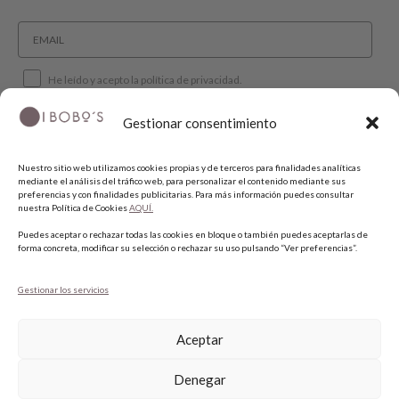
He leído y acepto la política de privacidad.
Gestionar consentimiento
SUSCRIBIRME
Nuestro sitio web utilizamos cookies propias y de terceros para finalidades analíticas
mediante el análisis del tráfico web, para personalizar el contenido mediante sus
SÍGUENOS
preferencias y con finalidades publicitarias. Para más información puedes consultar
nuestra Política de Cookies
AQUÍ.
Puedes aceptar o rechazar todas las cookies en bloque o también puedes aceptarlas de
INSTAGRAM
forma concreta, modificar su selección o rechazar su uso pulsando “Ver preferencias”.
FACEBOOK
PINTEREST
Gestionar los servicios
Aceptar
Denegar