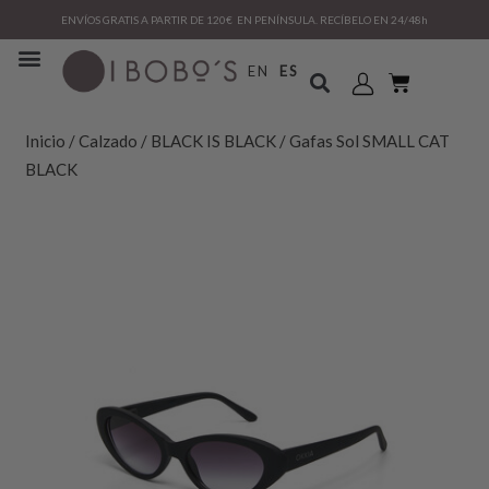
ENVÍOS GRATIS A PARTIR DE 120€ EN PENÍNSULA. RECÍBELO EN 24/48h
EN
ES
Inicio
/
Calzado
/
BLACK IS BLACK
/ Gafas Sol SMALL CAT
BLACK