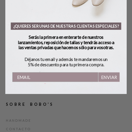
¿QUIERES SER UNAS DE NUESTRAS CLIENTAS ESPECIALES?
Serás la primera en enterarte de nuestros
lanzamientos, reposición de tallas y tendrás acceso a
las ventas privadas que hacemos sólo para vosotras.
S
BRAZALETE
PENDIENTES WHITE
SA
GEOMÉTRICO LEO
GO
18,00
€
Déjanos tu email y además te mandaremos un
12,00
€
165
5% de descuento para tu primera compra.
ENVIAR
SOBRE BOBO’S
HANDMADE
CONTACTO