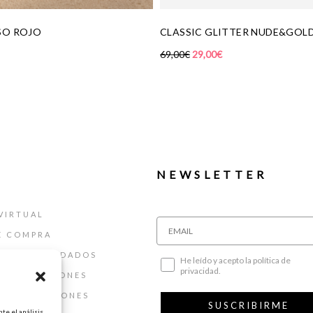
TER NUDE&GOLD_MINI
BAILARINA MY MOM TAUPE
149,00
€
75,00
€
NEWSLETTER
VIRTUAL
E COMPRA
ALLAS Y CUIDADOS
He leído y acepto la política de
privacidad.
 DEVOLUCIONES
 Y CONDICIONES
SUSCRIBIRME
te el análisis