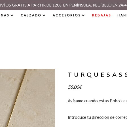
NVÍOS GRATIS A PARTIR DE 120€ EN PENÍNSULA. RECÍBELO EN 24/4
INAS
CALZADO
ACCESORIOS
REBAJAS
HAN
TURQUESAS
55,00
€
Avísame cuando estas Bobo's es
Introduce tu dirección de corre