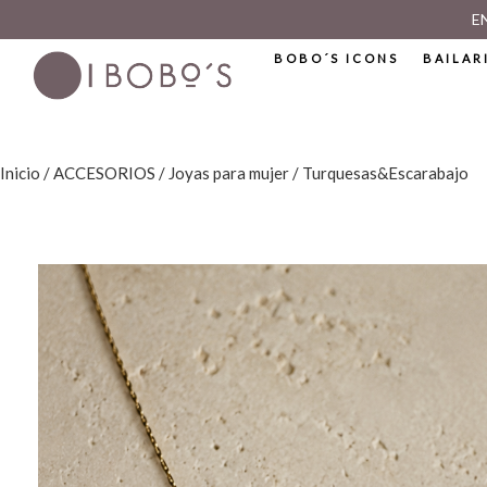
E
BOBO´S ICONS
BAILAR
Inicio
/
ACCESORIOS
/
Joyas para mujer
/ Turquesas&Escarabajo