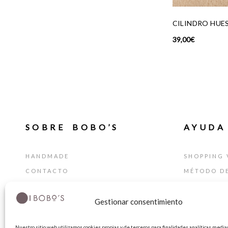
CILINDRO HUESO ROJO
CLASSIC GLIT
39,00
€
69,00
€
29,00
€
SOBRE BOBO’S
AYUDA
HANDMADE
SHOPPING 
CONTACTO
MÉTODO D
BLOG
GUÍA DE T
Gestionar consentimiento
TARJETA REGALO
CAMBIOS Y
TÉRMINIOS
Nuestro sitio web utilizamos cookies propias y de terceros para finalidades analíticas median