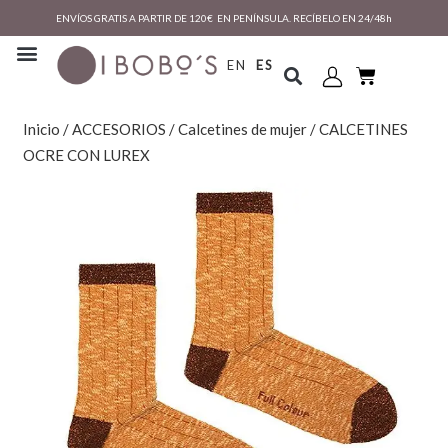
ENVÍOS GRATIS A PARTIR DE 120€ EN PENÍNSULA. RECÍBELO EN 24/48h
EN
ES
Inicio
/
ACCESORIOS
/
Calcetines de mujer
/ CALCETINES
OCRE CON LUREX