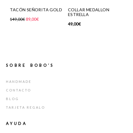
TACÓN SEÑORITA GOLD
COLLAR MEDALLON
BAN
ESTRELLA
149,00
€
89,00
€
39,0
49,00
€
SOBRE BOBO’S
HANDMADE
CONTACTO
BLOG
TARJETA REGALO
AYUDA