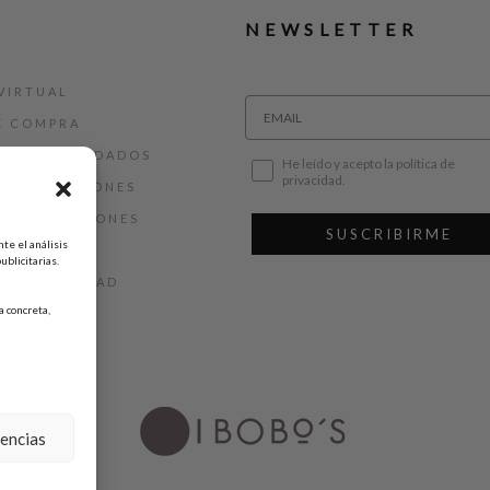
NEWSLETTER
VIRTUAL
E COMPRA
ALLAS Y CUIDADOS
He leído y acepto la política de
privacidad.
 DEVOLUCIONES
 Y CONDICIONES
SUSCRIBIRME
te el análisis
AL
ublicitarias.
DE PRIVACIDAD
 concreta,
DE COOKIES
rencias