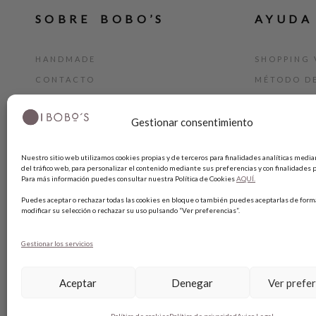
SOBRE BOBO’S
AYUDA
HANDMADE
SHOPPING 
CONTACTO
MÉTODO D
BLOG
GUÍA DE T
Gestionar consentimiento
TARJETA REGALO
CAMBIOS Y
TÉRMINIOS
Nuestro sitio web utilizamos cookies propias y de terceros para finalidades analíticas median
AVISO LEG
del tráfico web, para personalizar el contenido mediante sus preferencias y con finalidades p
Para más información puedes consultar nuestra Política de Cookies
AQUÍ.
POLÍTICA 
Puedes aceptar o rechazar todas las cookies en bloque o también puedes aceptarlas de forma
POLÍTICA 
modificar su selección o rechazar su uso pulsando “Ver preferencias”.
Gestionar los servicios
Aceptar
Denegar
Ver prefe