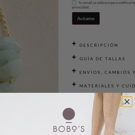
Tu email se utilizará para notificar
privacidad
.
DESCRIPCIÓN
GUÍA DE TALLAS
ENVÍOS, CAMBIOS 
MATERIALES Y CUI