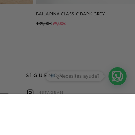
BAILARINA CLASSIC DARK GREY
139,00
€
99,00
€
1
SÍGUENOS
INSTAGRAM
FACEBOOK
PINTEREST