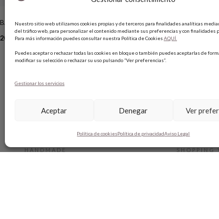
BAILARINA MY MOM PUNK
CESTA NAVY
Nuestro sitio web utilizamos cookies propias y de terceros para finalidades analíticas median
del tráfico web, para personalizar el contenido mediante sus preferencias y con finalidades p
205,00
€
129,00
€
89,00
€
Para más información puedes consultar nuestra Política de Cookies
AQUÍ.
Puedes aceptar o rechazar todas las cookies en bloque o también puedes aceptarlas de forma
modificar su selección o rechazar su uso pulsando “Ver preferencias”.
Gestionar los servicios
Aceptar
Denegar
Ver prefe
SOBRE BOBO’S
AYUDA
Política de cookies
Política de privacidad
Aviso Legal
HANDMADE
SHOPPING 
CONTACTO
MÉTODO D
BLOG
GUÍA DE T
TARJETA REGALO
CAMBIOS Y
TÉRMINIOS