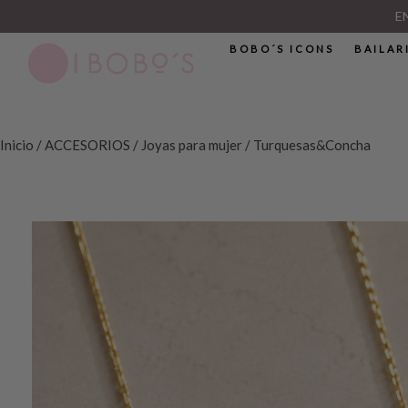
E
BOBO´S ICONS
BAILAR
Inicio
/
ACCESORIOS
/
Joyas para mujer
/ Turquesas&Concha