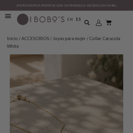
ENVÍOS GRATIS A PARTIR DE 120€ EN PENÍNSULA. RECÍBELO EN 24/48h
EN
ES
Inicio
/
ACCESORIOS
/
Joyas para mujer
/ Collar Caracola
White