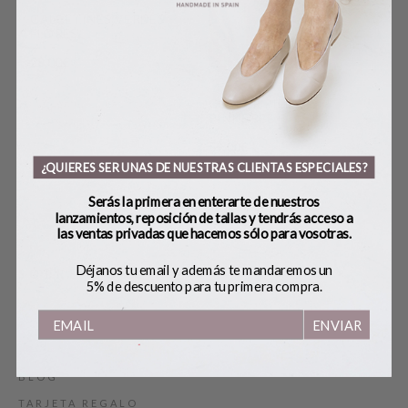
CALCETINES VERDES
FLORES
28,00
€
COLLAR PIEDRA
BA
PINK&RED
175
59,00
€
¿QUIERES SER UNAS DE NUESTRAS CLIENTAS ESPECIALES?
Serás la primera en enterarte de nuestros
lanzamientos, reposición de tallas y tendrás acceso a
las ventas privadas que hacemos sólo para vosotras.
Déjanos tu email y además te mandaremos un
SOBRE BOBO’S
5% de descuento para tu primera compra.
ENVIAR
HANDMADE
CONTACTO
BLOG
TARJETA REGALO