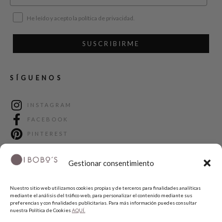
He leído y acepto la política de privacidad.
SUSCRIBIRME
SÍGUENOS
INSTAGRAM
FACEBOOK
PINTEREST
Gestionar consentimiento
Nuestro sitio web utilizamos cookies propias y de terceros para finalidades analíticas
mediante el análisis del tráfico web, para personalizar el contenido mediante sus
preferencias y con finalidades publicitarias. Para más información puedes consultar
nuestra Política de Cookies
AQUÍ.