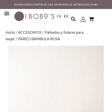
ENVÍOS GRATIS A PARTIR DE 120€ EN PENÍNSULA. RECÍBELO EN 24/48h
EN
ES
Inicio
/
ACCESORIOS
/
Pañuelos y fulares para
mujer
/ PAREO BAMBULA ROSA