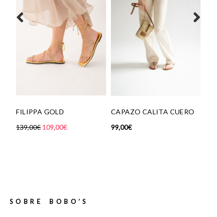
TR
FILIPPA GOLD
CAPAZO CALITA CUERO
CH
139,00
€
109,00
€
99,00
€
35,
SOBRE BOBO’S