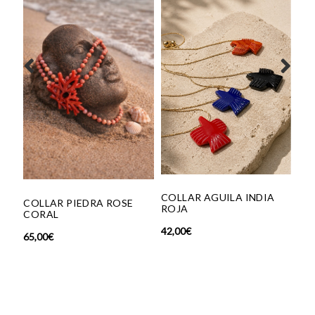
COLLAR AGUILA INDIA
LLAR PIEDRA ROSE
FILIPPA B
ROJA
ORAL
139,00
€
10
42,00
€
,00
€