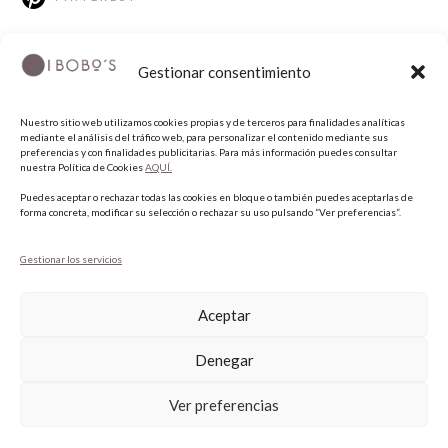
Gestionar consentimiento
Nuestro sitio web utilizamos cookies propias y de terceros para finalidades analíticas
mediante el análisis del tráfico web, para personalizar el contenido mediante sus
preferencias y con finalidades publicitarias. Para más información puedes consultar
nuestra Política de Cookies
AQUÍ.
COPYRIGHT © 2026 QUIERO UNAS BOBO'S.
Puedes aceptar o rechazar todas las cookies en bloque o también puedes aceptarlas de
forma concreta, modificar su selección o rechazar su uso pulsando “Ver preferencias”.
Gestionar los servicios
Aceptar
Denegar
Ver preferencias