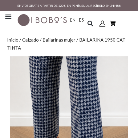
ENVÍOS GRATIS A PARTIR DE 120€ EN PENÍNSULA. RECÍBELO EN 24/48h
EN
ES
Inicio
/
Calzado
/
Bailarinas mujer
/ BAILARINA 1950 CAT
TINTA