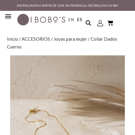
ENVÍOS GRATIS A PARTIR DE 120€ EN PENÍNSULA. RECÍBELO EN 24/48h
EN
ES
Inicio
/
ACCESORIOS
/
Joyas para mujer
/ Collar Dados
Cuerno