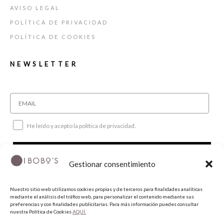
AVISO LEGAL
POLÍTICA DE PRIVACIDAD
POLÍTICA DE COOKIES
NEWSLETTER
He leído y acepto la política de privacidad.
SUSCRIBIRME
Gestionar consentimiento
SÍGUENOS
Nuestro sitio web utilizamos cookies propias y de terceros para finalidades analíticas
mediante el análisis del tráfico web, para personalizar el contenido mediante sus
preferencias y con finalidades publicitarias. Para más información puedes consultar
nuestra Política de Cookies
AQUÍ.
INSTAGRAM