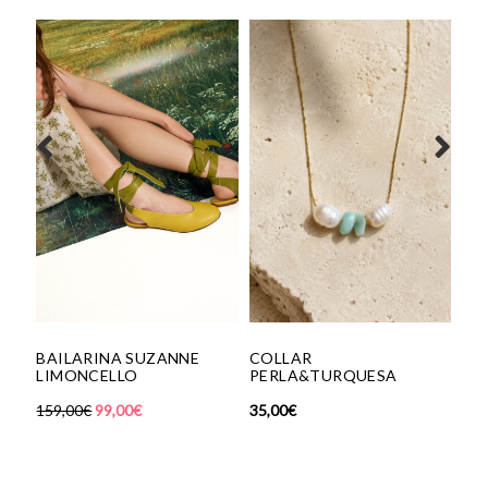
BAILARINA SUZANNE
COLLAR
BAILAR
LIMONCELLO
PERLA&TURQUESA
PLOMO
159,00
€
99,00
€
35,00
€
180,00
€