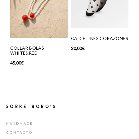
CALCETINES CORAZONES
COLLAR BOLAS
BRAZA
20,00
€
WHITE&RED
BEIGE
45,00
€
35,00
€
SOBRE BOBO’S
HANDMADE
CONTACTO