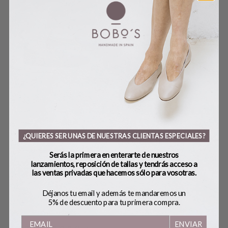
RE
BAMBA’S OCEAN
CINTURÓN LAZO
¿QUIERES SER UNAS DE NUESTRAS CLIENTAS ESPECIALES?
CHOCOLATE
50,
115,00
€
46,00
€
Serás la primera en enterarte de nuestros
99,00
€
lanzamientos, reposición de tallas y tendrás acceso a
las ventas privadas que hacemos sólo para vosotras.
Déjanos tu email y además te mandaremos un
5% de descuento para tu primera compra.
ENVIAR