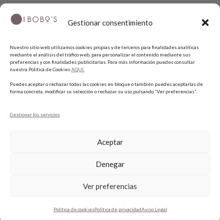
Gestionar consentimiento
Nuestro sitio web utilizamos cookies propias y de terceros para finalidades analíticas
mediante el análisis del tráfico web, para personalizar el contenido mediante sus
preferencias y con finalidades publicitarias. Para más información puedes consultar
nuestra Política de Cookies
AQUÍ.
COPYRIGHT © 2026 QUIERO UNAS BOBO'S.
Puedes aceptar o rechazar todas las cookies en bloque o también puedes aceptarlas de
forma concreta, modificar su selección o rechazar su uso pulsando “Ver preferencias”.
Gestionar los servicios
Aceptar
Denegar
Ver preferencias
1
Política de cookies
Política de privacidad
Aviso Legal