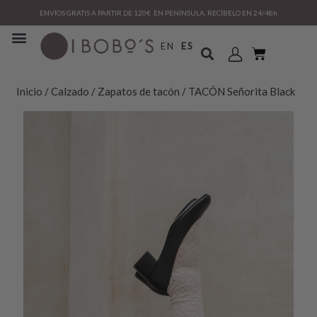
ENVÍOS GRATIS A PARTIR DE 120€ EN PENÍNSULA. RECÍBELO EN 24/48h
EN
ES
Inicio
/
Calzado
/
Zapatos de tacón
/ TACÓN Señorita Black