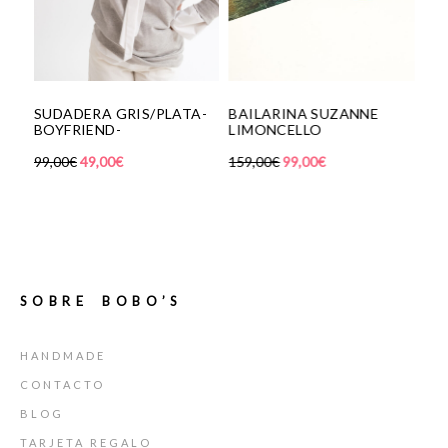
L
SUDADERA GRIS/PLATA-
BAILARINA SUZANNE
NÁ
BOYFRIEND-
LIMONCELLO
MA
99,00
€
49,00
€
159,00
€
99,00
€
129
SOBRE BOBO’S
HANDMADE
CONTACTO
BLOG
TARJETA REGALO