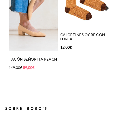
CALCETINES OCRE CON
LUREX
12,00
€
BAILARINA
CÓN SEÑORITA PEACH
SNAKE COF
,00
€
89,00
€
165,00
€
75,0
SOBRE BOBO’S