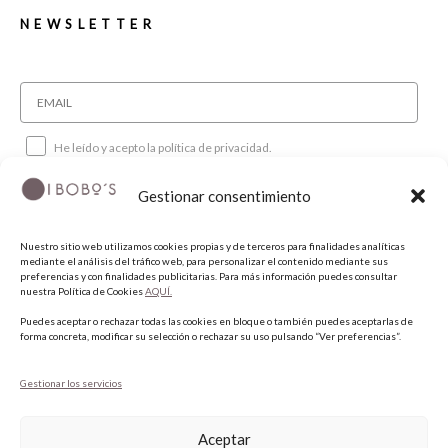
NEWSLETTER
He leído y acepto la política de privacidad.
Gestionar consentimiento
SUSCRIBIRME
Nuestro sitio web utilizamos cookies propias y de terceros para finalidades analíticas
mediante el análisis del tráfico web, para personalizar el contenido mediante sus
SÍGUENOS
preferencias y con finalidades publicitarias. Para más información puedes consultar
nuestra Política de Cookies
AQUÍ.
Puedes aceptar o rechazar todas las cookies en bloque o también puedes aceptarlas de
INSTAGRAM
forma concreta, modificar su selección o rechazar su uso pulsando “Ver preferencias”.
FACEBOOK
PINTEREST
Gestionar los servicios
Aceptar