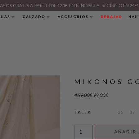
NVÍOS GRATIS A PARTIR DE 120€ EN PENÍNSULA. RECÍBELO EN 24/4
INAS
CALZADO
ACCESORIOS
REBAJAS
HAN
MIKONOS G
159,00
€
99,00
€
36
37
TALLA
AÑADIR 