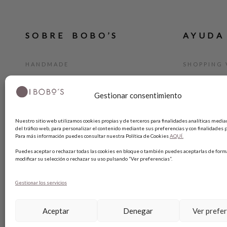
SOBRE BOBO’S
AYUDA
HANDMADE
SHOPPING 
CONTACTO
MÉTODO D
BLOG
GUÍA DE T
Gestionar consentimiento
TARJETA REGALO
CAMBIOS Y
Nuestro sitio web utilizamos cookies propias y de terceros para finalidades analíticas median
TÉRMINIOS
del tráfico web, para personalizar el contenido mediante sus preferencias y con finalidades p
Para más información puedes consultar nuestra Política de Cookies
AQUÍ.
AVISO LEG
Puedes aceptar o rechazar todas las cookies en bloque o también puedes aceptarlas de forma
POLÍTICA 
modificar su selección o rechazar su uso pulsando “Ver preferencias”.
POLÍTICA 
Gestionar los servicios
Aceptar
Denegar
Ver prefe