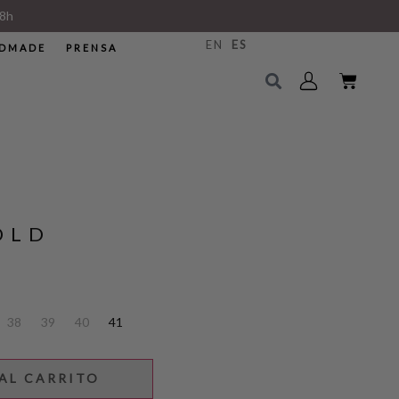
8h
EN
ES
DMADE
PRENSA
OLD
38
39
40
41
AL CARRITO