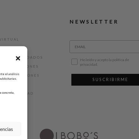
NEWSLETTER
VIRTUAL
E COMPRA
ALLAS Y CUIDADOS
He leído y acepto la política de
privacidad.
 DEVOLUCIONES
te el análisis
 Y CONDICIONES
ublicitarias.
SUSCRIBIRME
AL
 concreta,
DE PRIVACIDAD
DE COOKIES
rencias