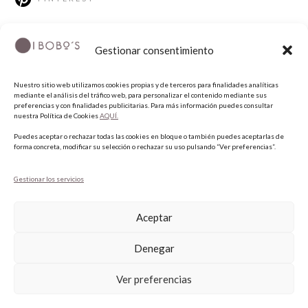
Gestionar consentimiento
Nuestro sitio web utilizamos cookies propias y de terceros para finalidades analíticas
mediante el análisis del tráfico web, para personalizar el contenido mediante sus
preferencias y con finalidades publicitarias. Para más información puedes consultar
nuestra Política de Cookies
AQUÍ.
COPYRIGHT © 2026 QUIERO UNAS BOBO'S.
Puedes aceptar o rechazar todas las cookies en bloque o también puedes aceptarlas de
forma concreta, modificar su selección o rechazar su uso pulsando “Ver preferencias”.
Gestionar los servicios
Aceptar
Denegar
Ver preferencias