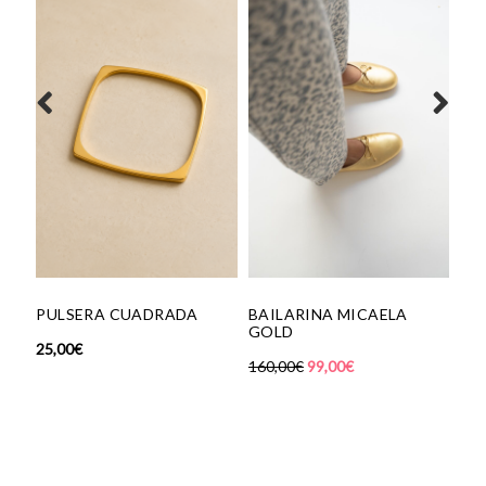
GAFAS SE
55,00
€
ULSERA CUADRADA
BAILARINA MICAELA
GOLD
,00
€
160,00
€
99,00
€