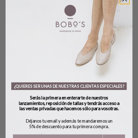
PULSERA NÓMADA
TOBILLERA CERÁMICA
PA
TURQUESA
25,00
€
55,
35,00
€
¿QUIERES SER UNAS DE NUESTRAS CLIENTAS ESPECIALES?
Serás la primera en enterarte de nuestros
lanzamientos, reposición de tallas y tendrás acceso a
las ventas privadas que hacemos sólo para vosotras.
SOBRE BOBO’S
Déjanos tu email y además te mandaremos un
5% de descuento para tu primera compra.
HANDMADE
CONTACTO