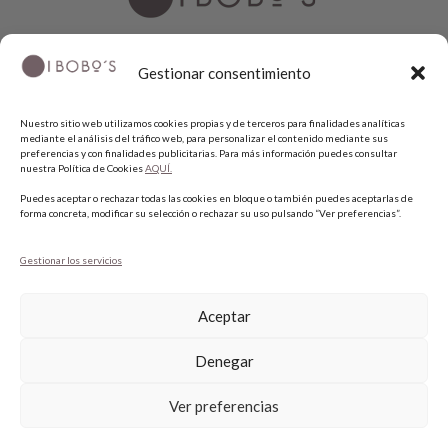
Gestionar consentimiento
COPYRIGHT © 2026 QUIERO UNAS BOBO'S.
Nuestro sitio web utilizamos cookies propias y de terceros para finalidades analíticas
mediante el análisis del tráfico web, para personalizar el contenido mediante sus
preferencias y con finalidades publicitarias. Para más información puedes consultar
nuestra Política de Cookies
AQUÍ.
Puedes aceptar o rechazar todas las cookies en bloque o también puedes aceptarlas de
forma concreta, modificar su selección o rechazar su uso pulsando “Ver preferencias”.
Gestionar los servicios
Aceptar
Denegar
1
Ver preferencias