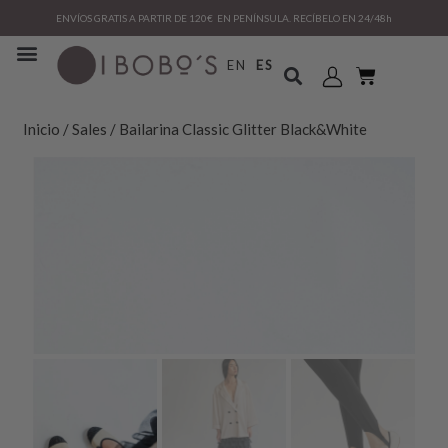
ENVÍOS GRATIS A PARTIR DE 120€ EN PENÍNSULA. RECÍBELO EN 24/48h
EN
ES
Inicio
/
Sales
/ Bailarina Classic Glitter Black&White