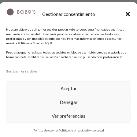
SÍGUENOS
Gestionar consentimiento
INSTAGRAM
Nuestro sitio web utilizamos cookies propias y de terceros para finalidades analíticas
FACEBOOK
mediante el análisis del tráfico web, para personalizar el contenido mediante sus
PINTEREST
preferencias y con finalidades publicitarias. Para más información puedes consultar
nuestra Política de Cookies
AQUÍ.
Puedes aceptar o rechazar todas las cookies en bloque o también puedes aceptarlas de
forma concreta, modificar su selección o rechazar su uso pulsando “Ver preferencias”.
Gestionar los servicios
Aceptar
COPYRIGHT © 2026 QUIERO UNAS BOBO'S.
Denegar
Ver preferencias
1
Política de cookies
Política de privacidad
Aviso Legal