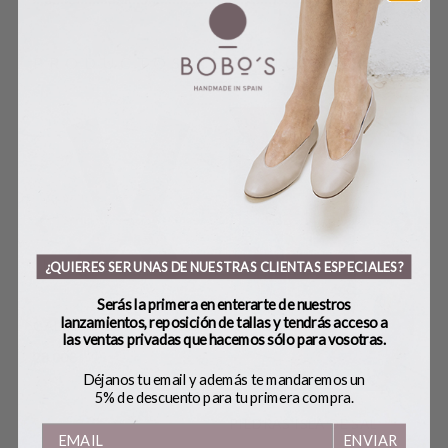
PRODUCTOS RELACIONADOS
¿QUIERES SER UNAS DE NUESTRAS CLIENTAS ESPECIALES?
Serás la primera en enterarte de nuestros
lanzamientos, reposición de tallas y tendrás acceso a
CALCETINES MARIPOSAS
las ventas privadas que hacemos sólo para vosotras.
28,00
€
Déjanos tu email y además te mandaremos un
5% de descuento para tu primera compra.
S
PE
PIEDRAS ISLA DE SAL
ENVIAR