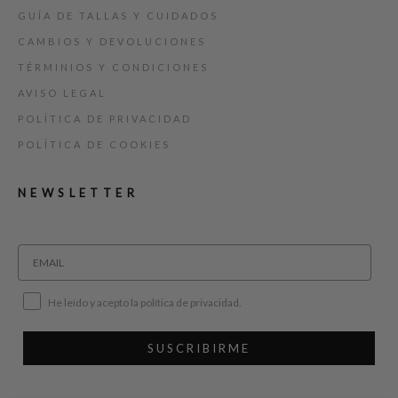
GUÍA DE TALLAS Y CUIDADOS
CAMBIOS Y DEVOLUCIONES
TÉRMINIOS Y CONDICIONES
AVISO LEGAL
POLÍTICA DE PRIVACIDAD
POLÍTICA DE COOKIES
NEWSLETTER
He leído y acepto la política de privacidad.
SUSCRIBIRME