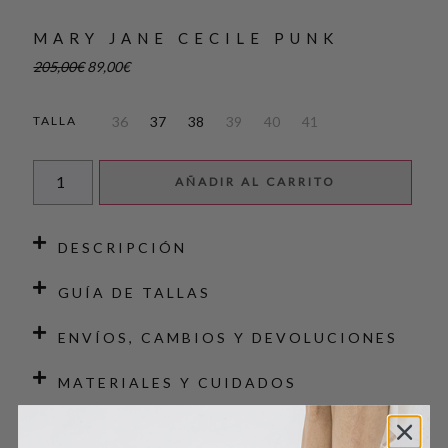
MARY JANE CECILE PUNK
205,00
€
89,00
€
36
37
38
39
40
41
TALLA
AÑADIR AL CARRITO
DESCRIPCIÓN
GUÍA DE TALLAS
ENVÍOS, CAMBIOS Y DEVOLUCIONES
MATERIALES Y CUIDADOS