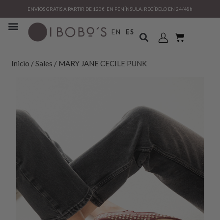
ENVÍOS GRATIS A PARTIR DE 120€ EN PENÍNSULA. RECÍBELO EN 24/48h
EN
ES
Inicio
/
Sales
/ MARY JANE CECILE PUNK