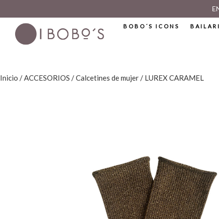
E
BOBO´S ICONS
BAILAR
Inicio
/
ACCESORIOS
/
Calcetines de mujer
/ LUREX CARAMEL