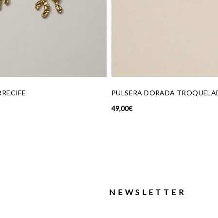
SERA DORADA TROQUELADA
CESTA YELLOW
€
129,00
€
79,00
€
NEWSLETTER