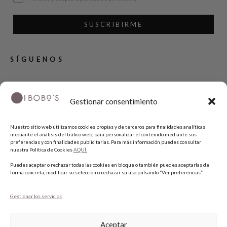
SUSCRIBIRME
SÍGUENOS
INSTAGRAM
Gestionar consentimiento
FACEBOOK
PINTEREST
Nuestro sitio web utilizamos cookies propias y de terceros para finalidades analíticas
mediante el análisis del tráfico web, para personalizar el contenido mediante sus
preferencias y con finalidades publicitarias. Para más información puedes consultar
nuestra Política de Cookies
AQUÍ.
Puedes aceptar o rechazar todas las cookies en bloque o también puedes aceptarlas de
forma concreta, modificar su selección o rechazar su uso pulsando “Ver preferencias”.
Gestionar los servicios
COPYRIGHT © 2026 QUIERO UNAS BOBO'S.
Aceptar