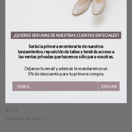
RE
BAILARINA MATHILDE
BAILARINA IGGI TEJA
CARAMEL
180,00
€
89,00
€
¿QUIERES SER UNAS DE NUESTRAS CLIENTAS ESPECIALES?
190,00
€
Serás la primera en enterarte de nuestros
lanzamientos, reposición de tallas y tendrás acceso a
las ventas privadas que hacemos sólo para vosotras.
Déjanos tu email y además te mandaremos un
5% de descuento para tu primera compra.
SOBRE BOBO’S
ENVIAR
HANDMADE
CONTACTO
BLOG
TARJETA REGALO