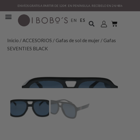
ENVÍOS GRATIS A PARTIR DE 120€ EN PENÍNSULA. RECÍBELO EN 24/48h
EN
ES
Inicio
/
ACCESORIOS
/
Gafas de sol de mujer
/ Gafas
SEVENTIES BLACK