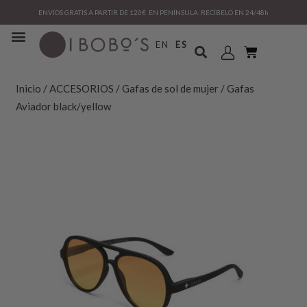
ENVÍOS GRATIS A PARTIR DE 120€ EN PENÍNSULA. RECÍBELO EN 24/48h
EN
ES
Inicio
/
ACCESORIOS
/
Gafas de sol de mujer
/ Gafas
Aviador black/yellow