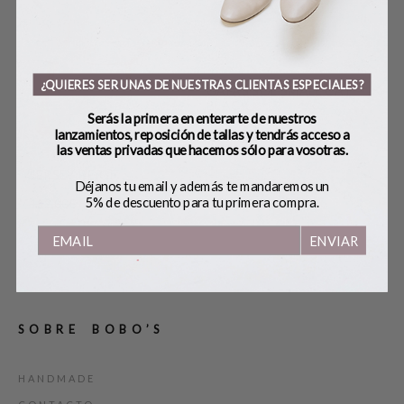
¿QUIERES SER UNAS DE NUESTRAS CLIENTAS ESPECIALES?
GAFAS SOL SMALL CAT
BLACK
Serás la primera en enterarte de nuestros
27,00
€
lanzamientos, reposición de tallas y tendrás acceso a
las ventas privadas que hacemos sólo para vosotras.
JERSEY BEIGE
PE
Déjanos tu email y además te mandaremos un
5% de descuento para tu primera compra.
112,00
€
89,60
€
29,
ENVIAR
SOBRE BOBO’S
HANDMADE