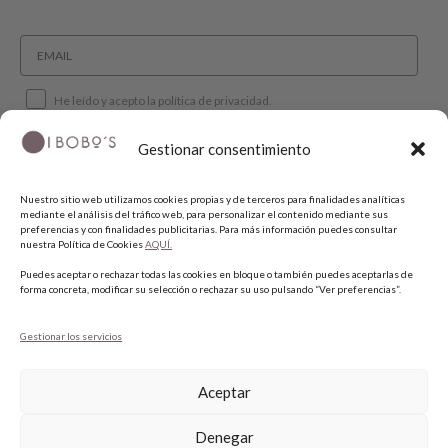
He leído y acepto la política de privacidad.
Gestionar consentimiento
SUSCRIBIRME
Nuestro sitio web utilizamos cookies propias y de terceros para finalidades analíticas
mediante el análisis del tráfico web, para personalizar el contenido mediante sus
SÍGUENOS
preferencias y con finalidades publicitarias. Para más información puedes consultar
nuestra Política de Cookies
AQUÍ.
Puedes aceptar o rechazar todas las cookies en bloque o también puedes aceptarlas de
INSTAGRAM
forma concreta, modificar su selección o rechazar su uso pulsando “Ver preferencias”.
FACEBOOK
PINTEREST
Gestionar los servicios
Aceptar
Denegar