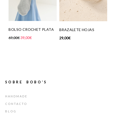
GAFAS SOL BUT
CAREY
27,00
€
CROCHET PLATA
BRAZALETE HOJAS
,00
€
29,00
€
SOBRE BOBO’S
HANDMADE
CONTACTO
BLOG