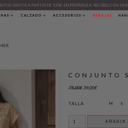
NVÍOS GRATIS A PARTIR DE 120€ EN PENÍNSULA. RECÍBELO EN 24/4
INAS
CALZADO
ACCESORIOS
REBAJAS
HAN
MMER
CONJUNTO 
75,00
€
39,00
€
M
S
TALLA
AÑADIR 