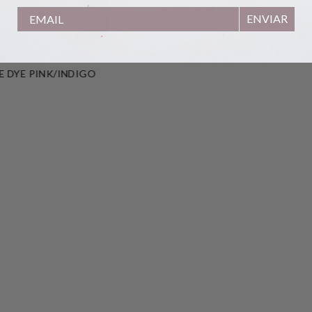
GAFAS CAT EYE CAREY
ENVIAR
70,00
€
E DYE PINK/INDIGO