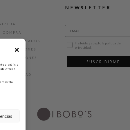
NEWSLETTER
VIRTUAL
E COMPRA
ALLAS Y CUIDADOS
He leído y acepto la política de
privacidad.
 DEVOLUCIONES
 Y CONDICIONES
SUSCRIBIRME
te el análisis
AL
ublicitarias.
DE PRIVACIDAD
 concreta,
DE COOKIES
rencias