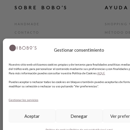
SOBRE BOBO’S
AYUDA
HANDMADE
SHOPPING 
CONTACTO
MÉTODO D
BLOG
GUÍA DE T
Gestionar consentimiento
TARJETA REGALO
CAMBIOS Y
TÉRMINIOS
Nuestro sitio web utilizamos cookies propias y de terceros para finalidades analíticas median
AVISO LEG
del tráfico web, para personalizar el contenido mediante sus preferencias y con finalidades p
Para más información puedes consultar nuestra Política de Cookies
AQUÍ.
POLÍTICA 
Puedes aceptar o rechazar todas las cookies en bloque o también puedes aceptarlas de forma
POLÍTICA 
modificar su selección o rechazar su uso pulsando “Ver preferencias”.
Gestionar los servicios
Aceptar
Denegar
Ver prefe
Política de cookies
Política de privacidad
Aviso Legal