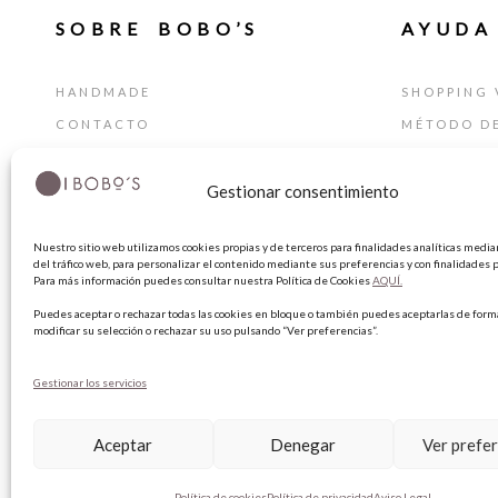
SOBRE BOBO’S
AYUDA
HANDMADE
SHOPPING 
CONTACTO
MÉTODO D
BLOG
GUÍA DE T
Gestionar consentimiento
TARJETA REGALO
CAMBIOS Y
TÉRMINIOS
Nuestro sitio web utilizamos cookies propias y de terceros para finalidades analíticas median
AVISO LEG
del tráfico web, para personalizar el contenido mediante sus preferencias y con finalidades p
Para más información puedes consultar nuestra Política de Cookies
AQUÍ.
POLÍTICA 
Puedes aceptar o rechazar todas las cookies en bloque o también puedes aceptarlas de forma
POLÍTICA 
modificar su selección o rechazar su uso pulsando “Ver preferencias”.
Gestionar los servicios
Aceptar
Denegar
Ver prefe
Política de cookies
Política de privacidad
Aviso Legal