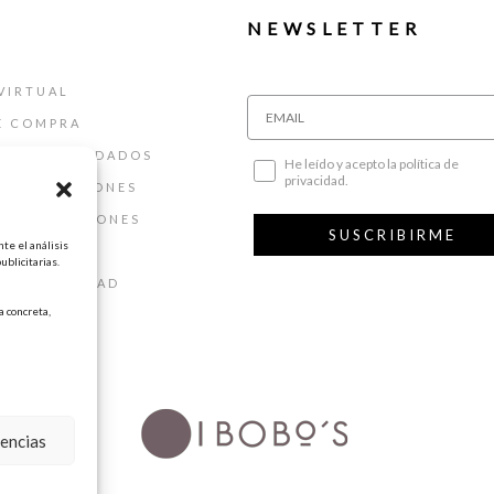
NEWSLETTER
VIRTUAL
E COMPRA
ALLAS Y CUIDADOS
He leído y acepto la política de
privacidad.
 DEVOLUCIONES
 Y CONDICIONES
SUSCRIBIRME
te el análisis
AL
ublicitarias.
DE PRIVACIDAD
 concreta,
DE COOKIES
rencias