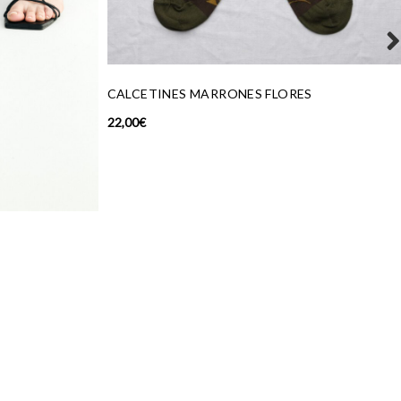
ES
COLLAR PIEDRA TURQUESA _CUORE
59,00
€