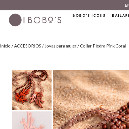
E
BOBO´S ICONS
BAILAR
Inicio
/
ACCESORIOS
/
Joyas para mujer
/ Collar Piedra Pink Coral