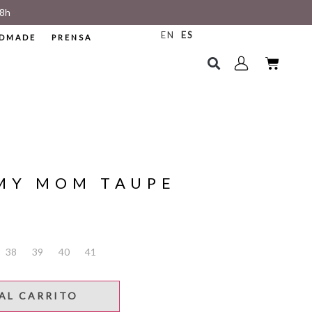
8h
EN
ES
DMADE
PRENSA
 MY MOM TAUPE
38
39
40
41
AL CARRITO