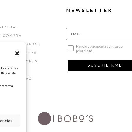
NEWSLETTER
VIRTUAL
E COMPRA
ALLAS Y CUIDADOS
He leído y acepto la política de
privacidad.
 DEVOLUCIONES
 Y CONDICIONES
SUSCRIBIRME
te el análisis
AL
ublicitarias.
DE PRIVACIDAD
 concreta,
DE COOKIES
rencias