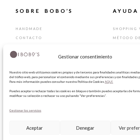
SOBRE BOBO’S
AYUDA
HANDMADE
SHOPPING 
CONTACTO
MÉTODO D
BLOG
GUÍA DE T
Gestionar consentimiento
TARJETA REGALO
CAMBIOS Y
TÉRMINIOS
Nuestro sitio web utilizamos cookies propias y de terceros para finalidades analíticas median
AVISO LEG
del tráfico web, para personalizar el contenido mediante sus preferencias y con finalidades p
Para más información puedes consultar nuestra Política de Cookies
AQUÍ.
POLÍTICA 
Puedes aceptar o rechazar todas las cookies en bloque o también puedes aceptarlas de forma
POLÍTICA 
modificar su selección o rechazar su uso pulsando “Ver preferencias”.
Gestionar los servicios
Aceptar
Denegar
Ver prefe