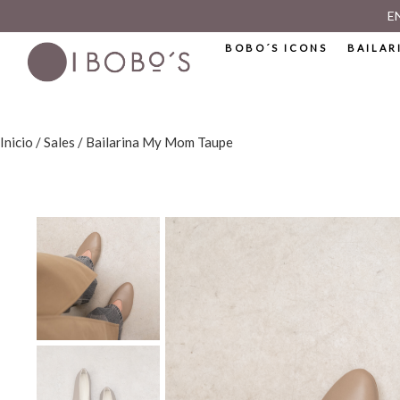
E
BOBO´S ICONS
BAILAR
Inicio
/
Sales
/ Bailarina My Mom Taupe