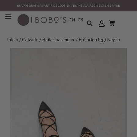
ENVÍOS GRATIS A PARTIR DE 120€ EN PENÍNSULA. RECÍBELO EN 24/48h
EN
ES
Inicio
/
Calzado
/
Bailarinas mujer
/ Bailarina Iggi Negro