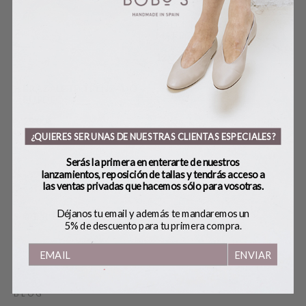
PARIS BL
CALCETINES FLORES
70,00
€
MARRONES
12,00
€
RAZALETE TRENZADO
URDEOS
,00
€
¿QUIERES SER UNAS DE NUESTRAS CLIENTAS ESPECIALES?
Serás la primera en enterarte de nuestros
lanzamientos, reposición de tallas y tendrás acceso a
las ventas privadas que hacemos sólo para vosotras.
Déjanos tu email y además te mandaremos un
SOBRE BOBO’S
5% de descuento para tu primera compra.
ENVIAR
HANDMADE
CONTACTO
BLOG