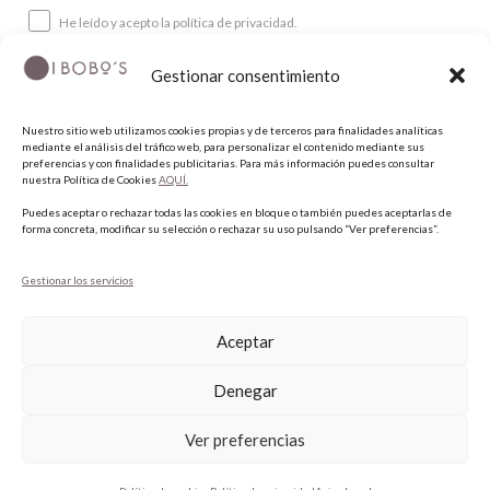
He leído y acepto la política de privacidad.
Gestionar consentimiento
SUSCRIBIRME
Nuestro sitio web utilizamos cookies propias y de terceros para finalidades analíticas
mediante el análisis del tráfico web, para personalizar el contenido mediante sus
SÍGUENOS
preferencias y con finalidades publicitarias. Para más información puedes consultar
nuestra Política de Cookies
AQUÍ.
Puedes aceptar o rechazar todas las cookies en bloque o también puedes aceptarlas de
INSTAGRAM
forma concreta, modificar su selección o rechazar su uso pulsando “Ver preferencias”.
FACEBOOK
PINTEREST
Gestionar los servicios
Aceptar
Denegar
Ver preferencias