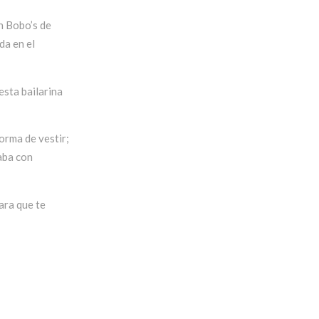
n Bobo’s de
da en el
esta bailarina
orma de vestir;
aba con
ara que te