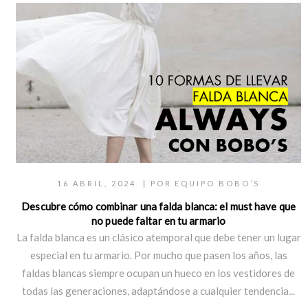
16 ABRIL, 2024
| POR
EQUIPO BOBO’S
Descubre cómo combinar una falda blanca: el must have que
no puede faltar en tu armario
La falda blanca es un clásico atemporal que debe tener un lugar
especial en tu armario. Por mucho que pasen los años, las
faldas blancas siempre ocupan un hueco en los vestidores de
todas las generaciones, adaptándose a cualquier tendencia...