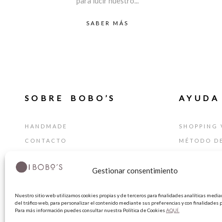
para lucir nuestro...
SABER MÁS
SOBRE BOBO’S
AYUDA
HANDMADE
SHOPPING 
CONTACTO
MÉTODO D
BLOG
GUÍA DE T
Gestionar consentimiento
TARJETA REGALO
CAMBIOS Y
TÉRMINIOS
Nuestro sitio web utilizamos cookies propias y de terceros para finalidades analíticas median
AVISO LEG
del tráfico web, para personalizar el contenido mediante sus preferencias y con finalidades p
Para más información puedes consultar nuestra Política de Cookies
AQUÍ.
POLÍTICA 