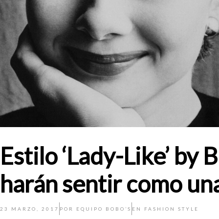
Estilo ‘Lady-Like’ by 
harán sentir como un
23 MARZO, 2017
POR
EQUIPO BOBO’S
EN
FASHION STYLE