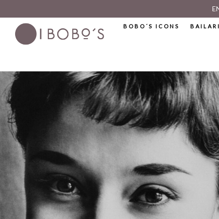
E
BOBO´S ICONS
BAILAR