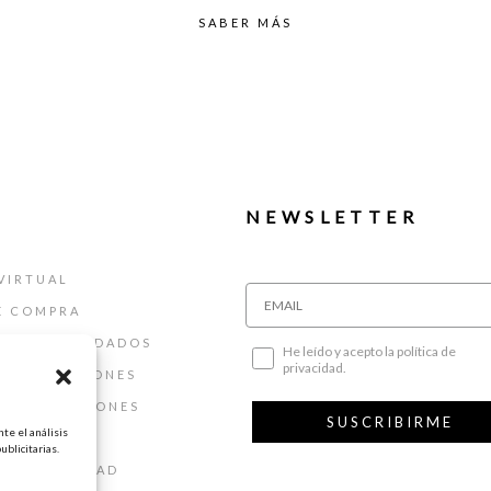
SABER MÁS
NEWSLETTER
VIRTUAL
E COMPRA
ALLAS Y CUIDADOS
He leído y acepto la política de
privacidad.
 DEVOLUCIONES
 Y CONDICIONES
SUSCRIBIRME
te el análisis
AL
ublicitarias.
DE PRIVACIDAD