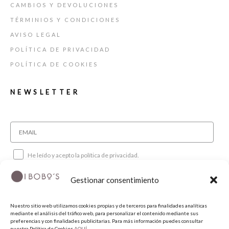
¿QUIERES SER UNAS DE NUESTRAS CLIENTAS ESPECIALES?
CAMBIOS Y DEVOLUCIONES
TÉRMINIOS Y CONDICIONES
Serás la primera en enterarte de nuestros
lanzamientos, reposición de tallas y tendrás acceso a
AVISO LEGAL
las ventas privadas que hacemos sólo para vosotras.
POLÍTICA DE PRIVACIDAD
Déjanos tu email y además te mandaremos un
POLÍTICA DE COOKIES
5% de descuento para tu primera compra.
ENVIAR
NEWSLETTER
He leído y acepto la política de privacidad.
Gestionar consentimiento
SUSCRIBIRME
Nuestro sitio web utilizamos cookies propias y de terceros para finalidades analíticas
mediante el análisis del tráfico web, para personalizar el contenido mediante sus
SÍGUENOS
preferencias y con finalidades publicitarias. Para más información puedes consultar
nuestra Política de Cookies
AQUÍ.