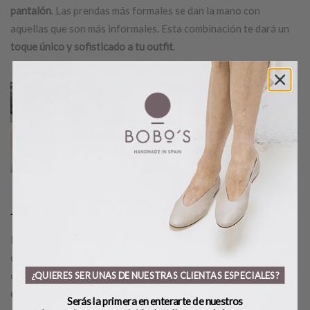
pantalón
. Las prendas más formales se dan la mano con
aquellas que son más informales. Esta combinación te dará un
toque único y sofisticado a tu outfit
.
Jersey y minifalda con
botas cowboy
Para un look más relajado pero igualmente estiloso, puedes
combinar un
jersey cómodo con una minifalda
y completar el
conjunto con unas
botas cowboy
. Esta opción es ideal para los
¿QUIERES SER UNAS DE NUESTRAS CLIENTAS ESPECIALES?
días más frescos de otoño e invierno
.
Serás la primera en enterarte de nuestros