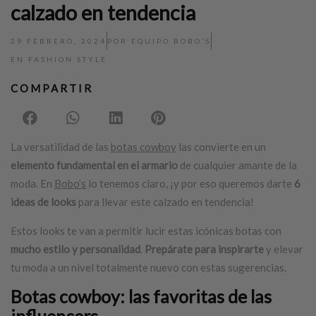
calzado en tendencia
29 FEBRERO, 2024
POR
EQUIPO BOBO’S
EN
FASHION STYLE
COMPARTIR
La versatilidad de las
botas cowboy
las convierte en un
elemento fundamental en el armario
de cualquier amante de la
moda. En
Bobo’s
lo tenemos claro, ¡y por eso queremos darte
6
ideas de looks
para llevar este calzado en tendencia!
Estos looks te van a permitir lucir estas icónicas botas con
mucho estilo y personalidad
.
Prepárate para inspirarte
y elevar
tu moda a un nivel totalmente nuevo con estas sugerencias.
Botas cowboy
: las favoritas de las
influencers