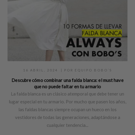
16 ABRIL, 2024
| POR
EQUIPO BOBO’S
Descubre cómo combinar una falda blanca: el must have
que no puede faltar en tu armario
La falda blanca es un clásico atemporal que debe tener un
lugar especial en tu armario. Por mucho que pasen los años,
las faldas blancas siempre ocupan un hueco en los
vestidores de todas las generaciones, adaptándose a
cualquier tendencia...