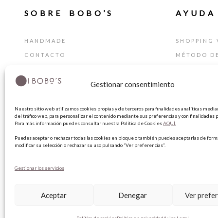
SOBRE BOBO’S
AYUDA
HANDMADE
SHOPPING 
CONTACTO
MÉTODO D
BLOG
GUÍA DE T
Gestionar consentimiento
TARJETA REGALO
CAMBIOS Y
TÉRMINIOS
Nuestro sitio web utilizamos cookies propias y de terceros para finalidades analíticas median
AVISO LEG
del tráfico web, para personalizar el contenido mediante sus preferencias y con finalidades p
Para más información puedes consultar nuestra Política de Cookies
AQUÍ.
POLÍTICA 
Puedes aceptar o rechazar todas las cookies en bloque o también puedes aceptarlas de forma
POLÍTICA 
modificar su selección o rechazar su uso pulsando “Ver preferencias”.
Gestionar los servicios
Aceptar
Denegar
Ver prefe