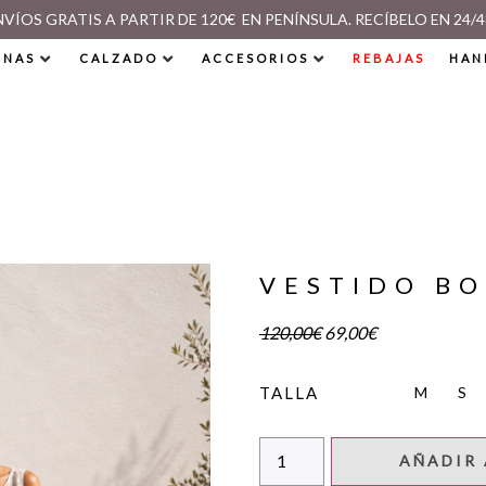
NVÍOS GRATIS A PARTIR DE 120€ EN PENÍNSULA. RECÍBELO EN 24/4
INAS
CALZADO
ACCESORIOS
REBAJAS
HAN
VESTIDO B
120,00
€
69,00
€
M
S
TALLA
AÑADIR 