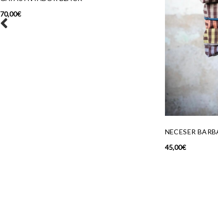
NECESER BARBARELLA
BAILARINA MA
45,00
€
165,00
€