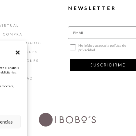
NEWSLETTER
VIRTUAL
E COMPRA
ALLAS Y CUIDADOS
He leído y acepto la política de
privacidad.
 DEVOLUCIONES
 Y CONDICIONES
SUSCRIBIRME
te el análisis
AL
ublicitarias.
DE PRIVACIDAD
 concreta,
DE COOKIES
rencias