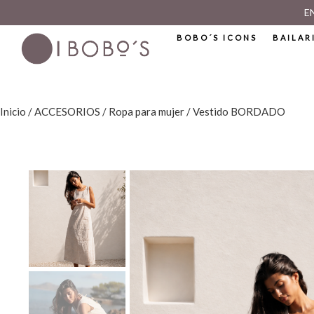
E
BOBO´S ICONS
BAILAR
Inicio
/
ACCESORIOS
/
Ropa para mujer
/ Vestido BORDADO