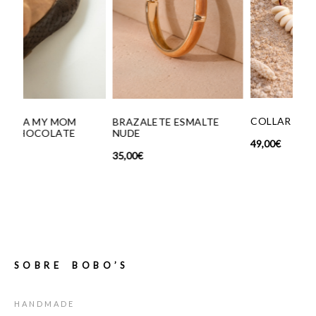
COLLAR CONCHAS
MO
BRAZALETE ESMALTE
NUDE
49,00
€
149
35,00
€
SOBRE BOBO’S
HANDMADE