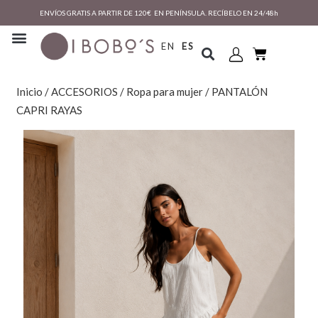
ENVÍOS GRATIS A PARTIR DE 120€ EN PENÍNSULA. RECÍBELO EN 24/48h
EN
ES
Inicio
/
ACCESORIOS
/
Ropa para mujer
/ PANTALÓN
CAPRI RAYAS