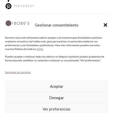
PINTEREST
Gestionar consentimiento
Nuestro sitio web utilizamos cookies propias y de terceros para finalidades analíticas
mediante el análisis del tráfico web, para personalizar el contenido mediante sus
preferencias y con finalidades publicitarias. Para más información puedes consultar
nuestra Política de Cookies
AQUÍ.
COPYRIGHT © 2026 QUIERO UNAS BOBO'S.
Puedes aceptar o rechazar todas las cookies en bloque o también puedes aceptarlas de
forma concreta, modificar su selección o rechazar su uso pulsando “Ver preferencias”.
Gestionar los servicios
Aceptar
Denegar
Ver preferencias