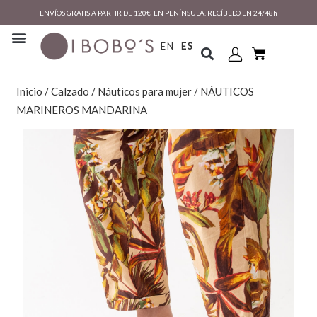
ENVÍOS GRATIS A PARTIR DE 120€ EN PENÍNSULA. RECÍBELO EN 24/48h
EN
ES
Inicio
/
Calzado
/
Náuticos para mujer
/ NÁUTICOS
MARINEROS MANDARINA