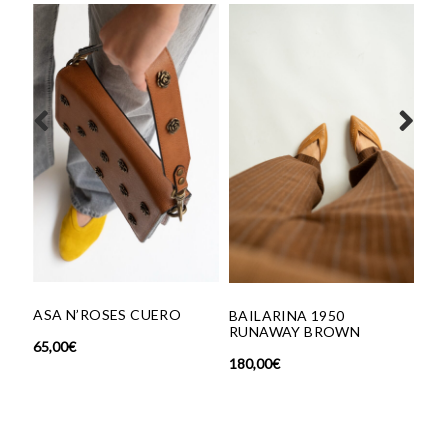
CALCETINES MARIPOSA
28,00
€
UERO
BAILARINA 1950
RUNAWAY BROWN
180,00
€