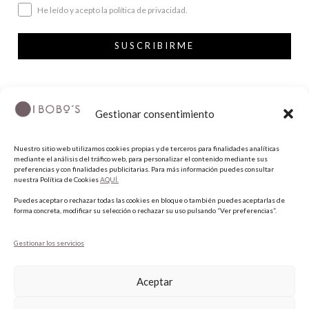
He leído y acepto la política de privacidad.
SUSCRIBIRME
SÍGUENOS
Gestionar consentimiento
INSTAGRAM
Nuestro sitio web utilizamos cookies propias y de terceros para finalidades analíticas
FACEBOOK
mediante el análisis del tráfico web, para personalizar el contenido mediante sus
preferencias y con finalidades publicitarias. Para más información puedes consultar
PINTEREST
nuestra Política de Cookies
AQUÍ.
Puedes aceptar o rechazar todas las cookies en bloque o también puedes aceptarlas de
forma concreta, modificar su selección o rechazar su uso pulsando “Ver preferencias”.
Gestionar los servicios
Aceptar
COPYRIGHT © 2026 QUIERO UNAS BOBO'S.