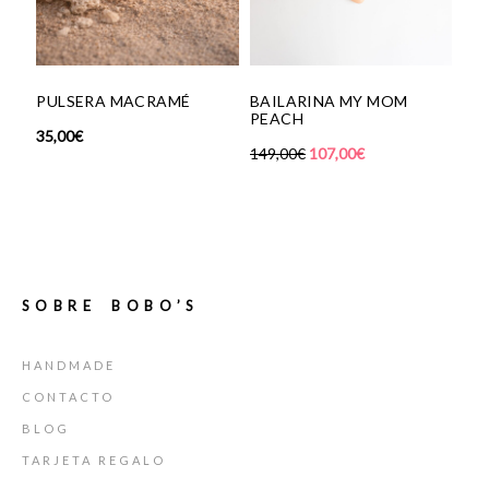
PULSERA MACRAMÉ
BAILARINA MY MOM
COLL
PEACH
REC
35,00
€
149,00
€
107,00
€
49,0
SOBRE BOBO’S
HANDMADE
CONTACTO
BLOG
TARJETA REGALO