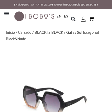
ENVÍOS GRATIS A PARTIR DE 120€ EN PENÍNSULA. RECÍBELO EN 24/48h
EN
ES
Inicio
/
Calzado
/
BLACK IS BLACK
/ Gafas Sol Exagonal
Black&Nude