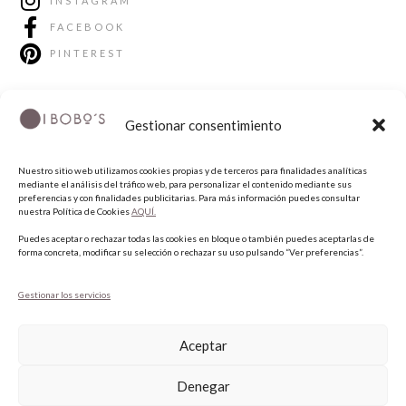
INSTAGRAM
FACEBOOK
PINTEREST
Gestionar consentimiento
Nuestro sitio web utilizamos cookies propias y de terceros para finalidades analíticas
mediante el análisis del tráfico web, para personalizar el contenido mediante sus
preferencias y con finalidades publicitarias. Para más información puedes consultar
nuestra Política de Cookies
AQUÍ.
COPYRIGHT © 2026 QUIERO UNAS BOBO'S.
Puedes aceptar o rechazar todas las cookies en bloque o también puedes aceptarlas de
forma concreta, modificar su selección o rechazar su uso pulsando “Ver preferencias”.
Gestionar los servicios
Aceptar
Denegar