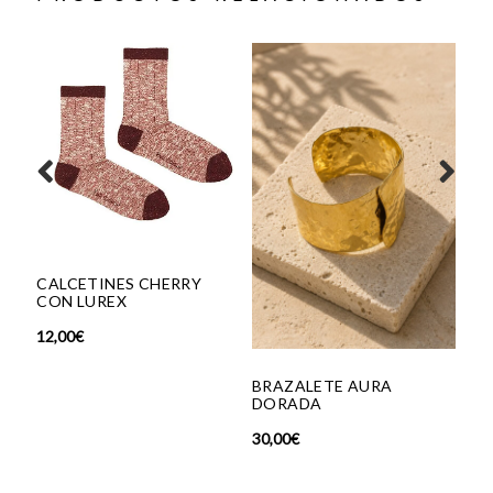
CALCETINES CHERRY
CON LUREX
12,00
€
BRAZALETE AURA
BAGS N
DORADA
BRONC
30,00
€
135,00
€