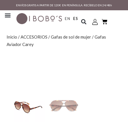
ENVÍOS GRATIS A PARTIR DE 120€ EN PENÍNSULA. RECÍBELO EN 24/48h
EN
ES
Inicio
/
ACCESORIOS
/
Gafas de sol de mujer
/ Gafas
Aviador Carey