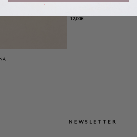
CALCETINES FLORES MARRON
12,00
€
UNA
NEWSLETTER