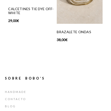
CALCETINES TIE DYE OFF-
WHITE
9,00
€
COLLAR 
BRAZALETE ONDAS
NEGRA
38,00
€
42,00
€
SOBRE BOBO’S
HANDMADE
CONTACTO
BLOG