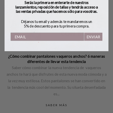
Serás la primera en enterarte de nuestros
lanzamientos, reposición de tallas y tendrás acceso a
las ventas privadas que hacemos sólo para vosotras.
Déjanos tu email y además te mandaremos un
5% de descuento para tu primera compra.
ENVIAR
23 ABRIL, 2024
| POR
EQUIPO BOBO’S
¿Cómo combinar pantalones vaqueros anchos? 6 maneras
diferentes de llevar esta tendencia
Saber cómo combinar la nueva tendencia de vaqueros
anchos te hará que disfrutes de esta nueva moda cómoda y a
la vez muy estilosa. Estos pantalones se han convertido en
la tendencia más cool del momento. Su silueta desenfadada
es...
SABER MÁS