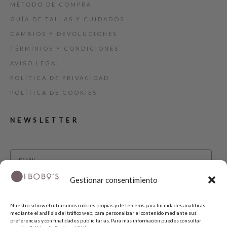
MÉTODO DE COMPRA
GUÍA DE TALLAS Y CUIDADOS
CAMBIOS Y DEVOLUCIONES
TÉRMINIOS Y CONDICIONES
AVISO LEGAL
POLÍTICA DE PRIVACIDAD
POLÍTICA DE COOKIES
NEWSLETTER
Gestionar consentimiento
He leído y acepto la política de privacidad.
Nuestro sitio web utilizamos cookies propias y de terceros para finalidades analíticas
SUSCRIBIRME
mediante el análisis del tráfico web, para personalizar el contenido mediante sus
preferencias y con finalidades publicitarias. Para más información puedes consultar