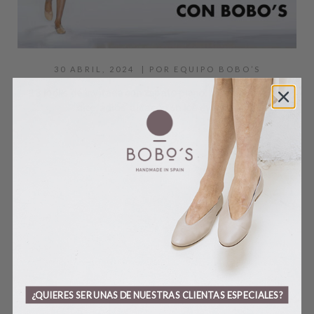
30 ABRIL, 2024
| POR
EQUIPO BOBO’S
13 looks de invitada con zapato plano: la tendencia que
dice ‘adiós’ al tacón en los eventos
Fuente imagen principal: Pinterest Asistir como invitada a
un evento es una oportunidad extraordinaria no sólo para
compartir momentos especiales, sino también para expresar
tu estilo y personalidad a través de tu ropa. Es una ocasión
única para lucir nuestro...
SABER MÁS
¿QUIERES SER UNAS DE NUESTRAS CLIENTAS ESPECIALES?