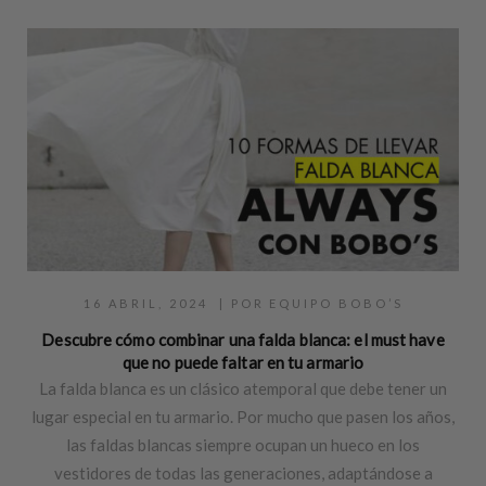
16 ABRIL, 2024
| POR
EQUIPO BOBO’S
Descubre cómo combinar una falda blanca: el must have
que no puede faltar en tu armario
La falda blanca es un clásico atemporal que debe tener un
lugar especial en tu armario. Por mucho que pasen los años,
las faldas blancas siempre ocupan un hueco en los
vestidores de todas las generaciones, adaptándose a