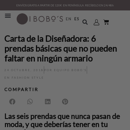
ENVÍOS GRATIS A PARTIR DE 120€ EN PENÍNSULA. RECÍBELO EN 24/48h
EN
ES
Carta de la Diseñadora: 6
prendas básicas que no pueden
faltar en ningún armario
24 OCTUBRE, 2018
POR
EQUIPO BOBO’S
EN
FASHION STYLE
COMPARTIR
Las seis prendas que nunca pasan de
moda,
y que deberías tener en tu