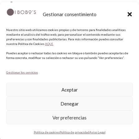
FACEBOOK
Gestionar consentimiento
PINTEREST
Nuestro sitio web utilizamos cookies propias y de terceros para finalidades analíticas
mediante el análisis del tráfico web, para personalizar el contenido mediante sus
preferencias y con finalidades publicitarias. Para más información puedes consultar
nuestra Política de Cookies
AQUÍ.
Puedes aceptar o rechazar todas las cookies en bloque o también puedes aceptarlas de
forma concreta, modificar su selección o rechazar su uso pulsando “Ver preferencias”.
Gestionar los servicios
COPYRIGHT © 2026 QUIERO UNAS BOBO'S.
Aceptar
Denegar
Ver preferencias
Política de cookies
Política de privacidad
Aviso Legal