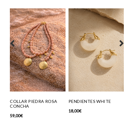
GAFAS GRADUADAS
OSAKA CAREY
70,00
€
EDRA ROSA
PENDIENTES WHITE
18,00
€