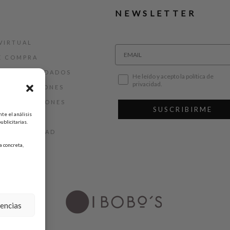
NEWSLETTER
VIRTUAL
E COMPRA
ALLAS Y CUIDADOS
He leído y acepto la política de
privacidad.
 DEVOLUCIONES
 Y CONDICIONES
SUSCRIBIRME
te el análisis
AL
ublicitarias.
DE PRIVACIDAD
 concreta,
DE COOKIES
rencias