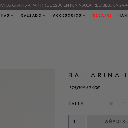
NVÍOS GRATIS A PARTIR DE 120€ EN PENÍNSULA. RECÍBELO EN 24/4
INAS
CALZADO
ACCESORIOS
REBAJAS
HAN
BAILARINA 
175,00
€
89,00
€
36
37
TALLA
AÑADIR 