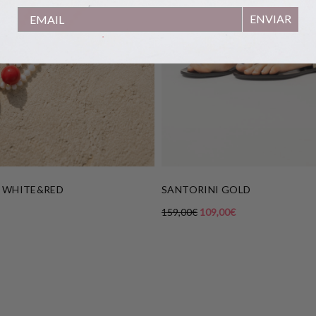
ENVIAR
 WHITE&RED
SANTORINI GOLD
159,00
€
109,00
€