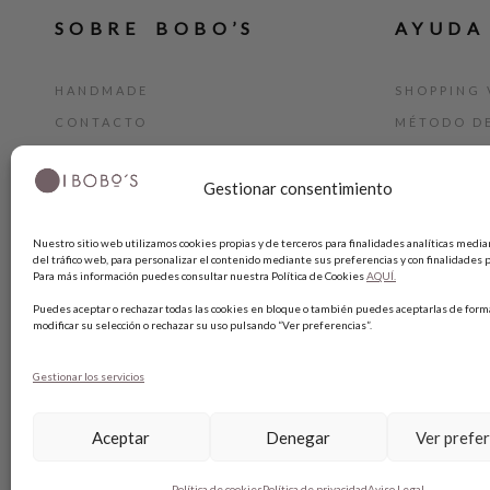
SOBRE BOBO’S
AYUDA
HANDMADE
SHOPPING 
CONTACTO
MÉTODO D
BLOG
GUÍA DE T
Gestionar consentimiento
TARJETA REGALO
CAMBIOS Y
TÉRMINIOS
Nuestro sitio web utilizamos cookies propias y de terceros para finalidades analíticas median
AVISO LEG
del tráfico web, para personalizar el contenido mediante sus preferencias y con finalidades p
Para más información puedes consultar nuestra Política de Cookies
AQUÍ.
POLÍTICA 
Puedes aceptar o rechazar todas las cookies en bloque o también puedes aceptarlas de forma
POLÍTICA 
modificar su selección o rechazar su uso pulsando “Ver preferencias”.
Gestionar los servicios
Aceptar
Denegar
Ver prefe
Política de cookies
Política de privacidad
Aviso Legal